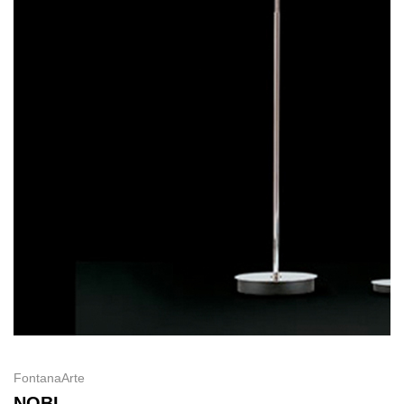
FontanaArte
NOBI